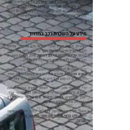
להסתמך על
תחבורה ציבורית יעילה
ורכיבה על אופניים.
ר
יכזנו בעבורכם נקודות מרכזיות במדריד
בהן תוכלו
למצוא סוכנויות רכב שמהן תוכלו לצאת בקלות לאחר
מכן אל
עבר טיולי היום המקסימים
שיש לאיזור להציע.
מידע על השכרת רכב במדריד
ראשית, חשוב לציין שכדי לשכור רכב בספרד, עליכם
לקבל רישיון נהיגה
ישראלי תקף
ורישיון נהיגה בינלאומי.
בנוסף,
עליכם להיות בני 21 לפחות,
וחלק חברות השכרת
רכב עשויות לדרוש מכם להיות בני 25 ומעלה.
בעת השכרת רכב
במדריד,
חשוב לקרוא בזהירות את
הסכם ההשכרה
ולהבין את התנאים וההגבלות. זה יעזור
למשכירים להימנע מכל חיובים או עמלות בלתי צפויות.
כדי להשכיר רכב, תצטרך לספק לחברת ההשכרה את
הדרכון, רישיון הנהיגה ורישיון הנהיגה הבינלאומי שלך.
יתכן שתידרש
לספק כרטיס אשראי
לכיסוי פיקדון
ההשכרה וכל העמלות הנוספות.
חשוב לציין כי התנועה במדריד יכולה להיות עמוסה
למדי,
ו
לכן כדאי להכיר את חוקי התנועה והתקנות לפני
הנהיגה.