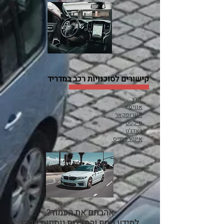
קישורים לסוכנויות רכב במדריד
הרץ
אוויס
איורופקאר
סיקסט
באדג'ט
אינטרפרייס
אהבתם את העמוד?
למידע נוסף והמלצות נוספות עקבו