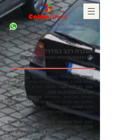
אנחנו במרחק שיחה מקומית:
03-9010462
|
info@colontraveltours.com
|
או בוואטסאפ
השכרת רכב במדריד
היכן נמצאות סוכנויות השכרת רכב המרכזיות
במדריד
השכרת רכב
במהלך החופשה שלכם
במדריד
יכולה
להיות אופציה נוחה ומהנה במידה ואתם רוצים
לטייל
מחוץ לגבולות העיר
ולגלות כפרים ציוריים ואת
המרחבים הפתוחים של ספרד.
רשתות הכבישים הספרדיות
מתוחזקות היטב
והן
הופכות את הנהיגה לידידותית כך שתוכלו להגיע עם
הרכב
לנקודות רבות
שלא הייתם מגיעים אליהן בקלות
באמצעות רשת התחבורה הציבורית.
חשוב לזכור
שמציאת חנייה כשאתם חוזרים למרכז
מדריד יכולה להיות משימה מאתגרת
ויקרה ולכן אנחנו
ממליצים להשכיר את הרכב
רק בימים הספציפיים
בהם
אתם רוצים לצאת החוצה שכן בעיר עצמה עדיף