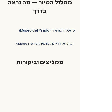
מסלול הסיור — מה נראה
בדרך
 מוזיאון האמנות החשוב ביותר בספרד ואחד 
מהמובילים בעולם. האוסף כולל יצירות מופת 
מוזיאון ריינה סופיה (Museo Reina 
מסע מרתק בתולדות האמנות האירופית 
המוזיאון הלאומי לאמנות מודרנית 
מהמאה ה־12 ועד המאה ה־19.
ועכשווית בספרד. גולת הכותרת היא 
ממליצים וביקורות
יצירתו האייקונית של פבלו פיקאסו, 
"גרניקה", לצד עבודות של סלבדור 
דאלי, ז'ואן מירו ואמנים נוספים 
שעיצבו את האמנות המודרנית 
במאה ה־20.