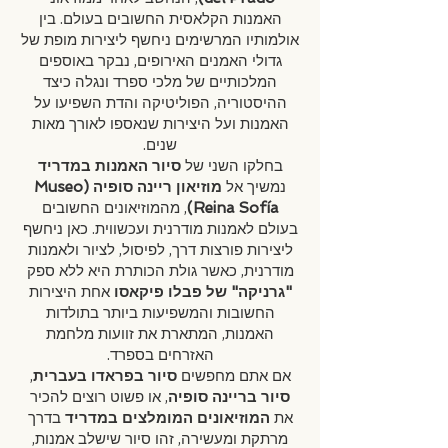
האמנות הקלאסית החשובים בעולם. בין
אולמותיו המרשימים ניחשף ליצירות מופת של
גדולי האמנים האירופים, נבקר באוספים
המלכותיים של מלכי ספרד ונגלה כיצד
ההיסטוריה, הפוליטיקה והדת השפיעו על
האמנות ועל היצירות שנאספו לאורך מאות
שנים.
בחלקו השני של
סיור האמנות במדריד
נמשיך אל
מוזיאון ריינה סופיה (Museo
Reina Sofía)
, מהמוזיאונים החשובים
בעולם לאמנות מודרנית ועכשווית. כאן ניחשף
ליצירות פורצות דרך, לפיסול, לציור ולאמנות
מודרנית, כאשר גולת הכותרת היא ללא ספק
"גרניקה" של פבלו פיקאסו
אחת היצירות
החשובות והמשפיעות ביותר בתולדות
האמנות, המתארת את זוועות מלחמת
האזרחים בספרד.
אם אתם מחפשים
סיור בפראדו בעברית
,
סיור בריינה סופיה
, או פשוט רוצים להכיר
את
המוזיאונים המומלצים במדריד
בדרך
מרתקת ומעשירה, זהו סיור שישלב אמנות,