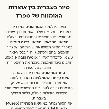
סיור בעברית בין אוצרות
האומנות של ספרד
הצטרפו ל
סיור המוזיאונים במדריד
בעברית
ותגלו את עולם האמנות דרך שניים
מהמוזיאונים החשובים והמפורסמים בעולם
מוזיאון הפראדו
ו
מוזיאון ריינה סופיה
.
במהלך הסיור תפגשו את יצירותיהם של גדולי
האמנים, בהם ולסקס, גויה, רובנס, רפאל,
טיציאן, סלבדור דאלי, ז'ואן מירו ופבלו פיקאסו,
ותבינו כיצד האמנות עיצבה את ההיסטוריה
והתרבות של ספרד.
סיור מוזיאונים במדריד
הוא אחת
האטרקציות המומלצות במדריד
לחובבי
אמנות, היסטוריה ותרבות, והוא מעניק
הזדמנות נדירה להבין את הסיפורים שמאחורי
היצירות הגדולות בעולם, בליווי
מדריך
בעברית
.
את הסיור נפתח ב
מוזיאון הפראדו (Museo
del Prado)
, הנחשב לאחד ממוזיאוני