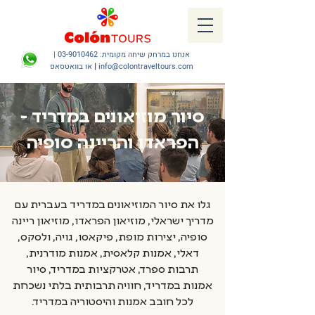
אנחנו במרחק שיחה מקומית:
03-9010462
|
info@colontraveltours.com
|
או בוואטסאפ
סיור מוזיאונים במדריד -
הפראדו והריינה סופיה
גלו את סיור המוזיאונים במדריד בעברית עם
מדריך ישראלי, מוזיאון הפראדו, מוזיאון ריינה
סופיה, יצירות מופת, פיקאסו, גויה, ולסקס,
דאלי, אמנות קלאסית, אמנות מודרנית,
תרבות ספרד, אטרקציות במדריד, סיור
אמנות במדריד, חוויה תרבותית בלתי נשכחת
לכל חובב אמנות והיסטוריה במדריד.