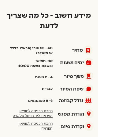
מידע חשוב - כל מה שצריך
לדעת
40 - 55 אירו (פראדו בלבד
מחיר
או משולב)
שני, חמישי
ימים ושעות
ובשבת בשעה 10:00
משך סיור
4 - 2 שעות
שפת הסיור
עברית
גודל קבוצה
3- 8 משתתפים
רחבת הכניסה למוזיאון
נקודת מפגש
הפראדו ליד הפסל של גויה
רחבת הכניסה למוזיאון
נקודת סיום
הפראדו