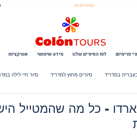
נחנו במרחק שיחה מקומית:
03-9010462
|
info@colontraveltours.com
|
או בוואטסאפ
רי פרימיום
לוח הסיורים שלנו
מידע שימושי
אטרקציות
בעברית במדריד
סיורים מחוץ למדריד
סיור חיי לילה במדר
 קולינארי VIP
סיור מתוקים במדריד
סיור אומנות במוזאו
פארדו - כל מה שהמטייל היש
 לטולדו