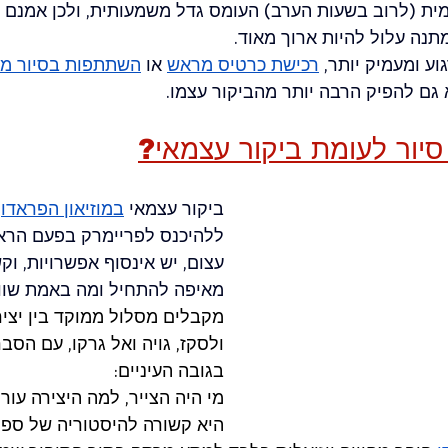
ת (לרוב בשעות הערב) העומס גדל משמעותית, ולכן אמנם ה
נה עלול להיות ארוך מאוד.
וע ומעמיק יותר, 
רכישת כרטיס מראש
 או 
השתתפות בסיור מו
 גם להפיק הרבה יותר מהביקור עצמו.
סיור לעומת ביקור עצמאי?
ביקור עצמאי 
במוזיאון הפראדו
 
ללהיכנס לפריימרק בפעם הראש
עצום, יש אינסוף אפשרויות, וק
מאיפה להתחיל ומה באמת שוו
מקבלים מסלול ממוקד בין יצי
ולסקז, גויה ואל גרקו, עם הסב
בגובה העיניים:
מי היה הצייר, למה היצירה עורר
היא קשורה להיסטוריה של ספר