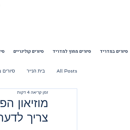
א
סיורים במדריד
סיורים מחוץ למדריד
סיורים קולינריים
סיו
All Posts
בית הנייר
סיורים 
זמן קריאה 4 דקות
סיור אומנת רחוב וגרפיטי
סיור
מוזיאון ה
צריך לדעת
סיור שווקים מקומיים
טיול יום