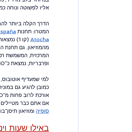
אליו לפשוטה ונוחה כמ
הדרך הקלה ביותר להג
המטרו: תחנות
España
Atocha
(קו 1) נמ
המרכזית, המשמשת רכבו
ופרבריות, נמצאת כ־10 דקות הליכה בלבד מהכניסה.
למי שמעדיף אוטובוס, 
אורכת לרוב פחות מ־10 דקות.
אם אתם כבר מטיילים 
סופיה
ומוזיאון תיסן־
באילו שעות וי