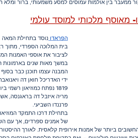
ור ממעבר בין אולמות עמוסים למסע משמעותי, ברור ומלא ה
ו- מאוסף מלכותי למוסד עולמי
הפראדו 
בית המלוכה הספרדי, מתוך רצו
לציבור את אוספי האמנות המר
במשך מאות שנים בארמונות ה
ידי האדריכל חואן דה ויאנואבה
1819 נפתח כמוזיאון רשמי ב
מריה איזבל דה בראגנסה, אש
פרננדו השביעי. 
בתחילת דרכו התמקד המוזיאון 
של אמנים ספרדים, אך עם הש
שובים ביותר של אמנות אירופית קלאסית. לאורך ההיסטורי
ת ושינויים פוליטיים – ואף בתקופת מלחמת האזרחים הספרד