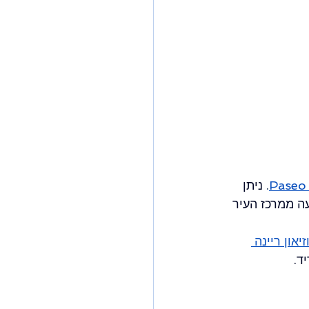
Paseo 
. 
ניתן 
נסיעה כמו Uber או Bolt, כאשר הנסיעה ממרכז העיר 
זיאון ריינה 
ד.