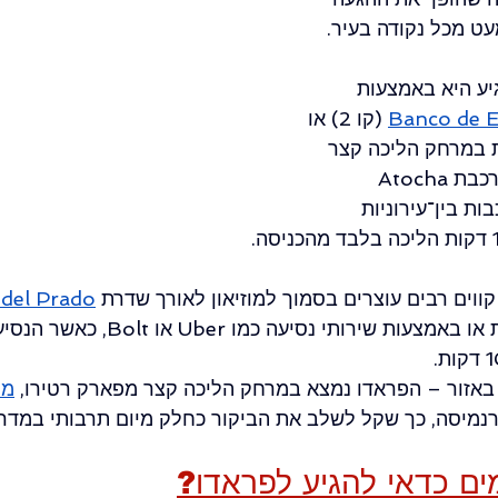
עט מכל נקודה בעיר.
יע היא באמצעות 
Banco de 
(קו 2) או
צאות במרחק הליכה קצר 
מהמוזיאון. גם תחנת הרכבת Atocha 
ת בין־עירוניות 
קווים רבים עוצרים בסמוך למוזיאון לאורך שדרת
del Prado
כמובן להגיע גם במונית או באמצעות שירותי 
באזור – הפראדו נמצא במרחק הליכה קצר מפארק רטירו,
מו
בורנמיסה, כך שקל לשלב את הביקור כחלק מיום תרבותי במדרי
מים כדאי להגיע לפראדו?