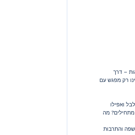
הות – דרך 
אה ה־19. הביקור בפראדו אינו רק מפגש עם 
בל ואפילו 
מתחילים? מה 
שפה והתרבות 