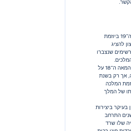
קשר.
נוסד בתחילת המאה ה־19 ביוזמת 
ן להציג 
שימים שנצברו 
מלכים. 
המבנה עצמו תוכנן כבר בסוף המאה ה־18 על 
, אך רק בשנת 
יוזמת המלכה 
תו של המלך 
בעיקר ביצירות 
נים התרחב 
ה שלו שרד 
ית פונו רבות 