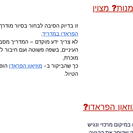
נות? מצוין
זו בדיוק הסיבה לבחור בסיור מודרך
הפראדו במדריד
. 
לא צריך ידע מוקדם – המדריך מסבי
העיניים, בשפה פשוטה ועם חיבור לה
מוכרת, 
כך שהביקור ב- 
מוזיאון הפראדו
 הופ
הטיול.
וזאון הפראדו?
במיקום מרכזי ונגיש 
ה שהופך את ההגעה 