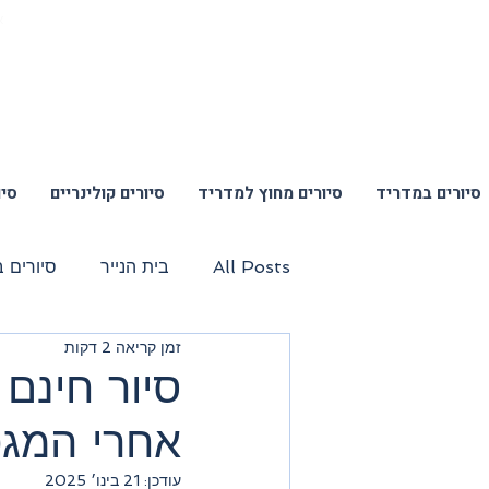
א
סיורים במדריד
סיורים מחוץ למדריד
סיורים קולינריים
סיו
All Posts
בית הנייר
סיורים 
זמן קריאה 2 דקות
סיור אומנת רחוב וגרפיטי
סיור
סיור חינם
אחרי המג
סיור שווקים מקומיים
טיול יום
עודכן:
21 בינו׳ 2025