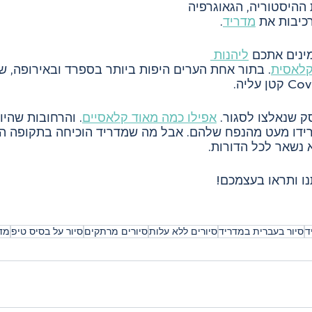
ההיסטוריה, הגאוגרפיה 
כיבות את 
מדריד
.
ינים אתכם 
ליהנות 
קלאסית
. בתור אחת הערים היפות ביותר בספרד ובאירופה, שע
סק שנאלצו לסגור. 
אפילו כמה מאוד קלאסיים
. והרחובות שהיו
רידו מעט מהנפח שלהם. אבל מה שמדריד הוכיחה בתקופה הז
 נשאר לכל הדורות.
נו ותראו בעצמכם!
ד
סיור בעברית במדריד
סיורים ללא עלות
סיורים מרתקים
סיור על בסיס טיפ
מד