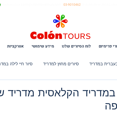
נחנו במרחק שיחה מקומית:
03-9010462
|
info@colontraveltours.com
|
או בוואטסאפ
רי פרימיום
לוח הסיורים שלנו
מידע שימושי
אטרקציות
בעברית במדריד
סיורים מחוץ למדריד
סיור חיי לילה במדר
 קולינארי VIP
סיור מתוקים במדריד
סיור אומנות במוזאו
 במדריד הקלאסית מדריד ש
פה
 לטולדו