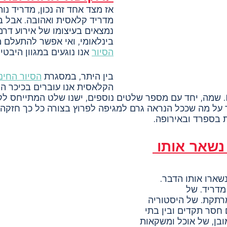
אז מצד אחד זה נכון, מדריד נו
מדריד קלאסית ואהובה. אבל בכ
נמצאים בעיצומו של אירוע דרמ
בינלאומי, ואי אפשר להתעלם מ
הסיור
 אנו נוגעים במגוון היבטי
בין היתר, במסגרת 
הסיור החינ
הקלאסית אנו עוברים בכיכר ה
בעיר, Puerta del Sol. שמה, יחד עם מספר שלטים נוספים, ישנו שלט המתייח
על מה שככל הנראה גרם למגיפה לפרוץ בצורה כל כך חזקה 
 בספרד ובאירופה.
נשאר אותו 
שארו אותו הדבר. 
מדריד. של 
רתקת. של היסטוריה 
 חסר תקדים ובין בתי 
ובן, של אוכל ומשקאות 