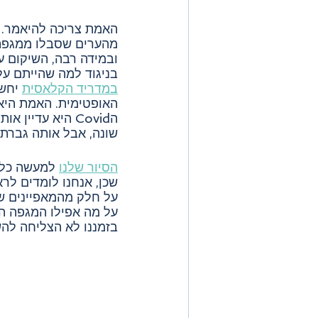
האמת צריכה להיאמר. 
מהערים שסבלו ממגפת 
ובמידה רבה, השיקום עדי
בניגוד למה שהייתם על
במדריד הקלאסית
 יחש
האופטימית. האמת היא 
הCovid היא עדיין 
שונה, אבל אותה גברת 
הסיור שלנו
 למעשה כלל
שכן, אנחנו לומדים לר
על חלק מהמאפיינים של
על מה אפילו המגפה הע
בזמננו לא הצליחה להש